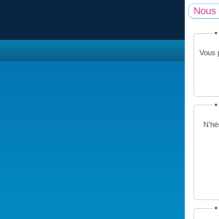
Nous 
•
Vous p
•
N'hés
•