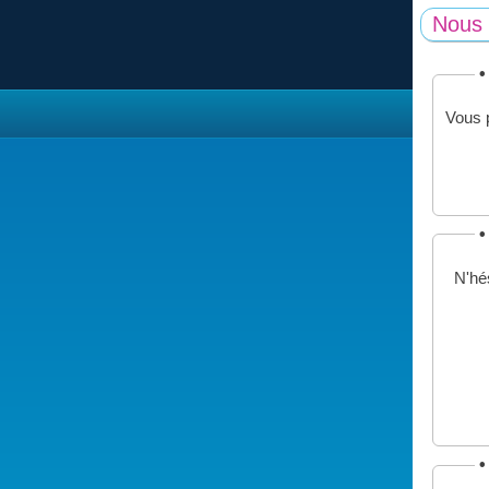
Nous 
•
Vous p
•
N'hés
•