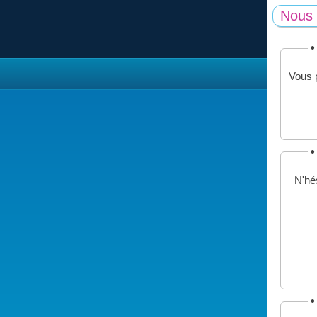
Nous 
•
Vous p
•
N'hés
•